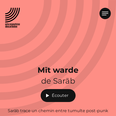
Mīt warde
de Sarāb
Écouter
Sarāb trace un chemin entre tumulte post-punk