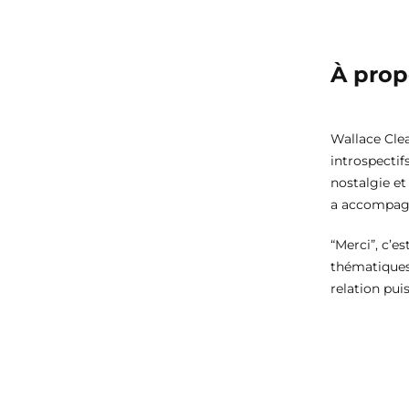
À propo
Wallace Clea
introspectif
nostalgie et
a accompagné
“Merci”, c’e
thématiques 
relation pui