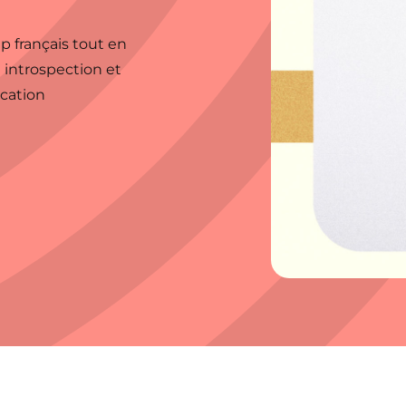
ap français tout en
 introspection et
ucation